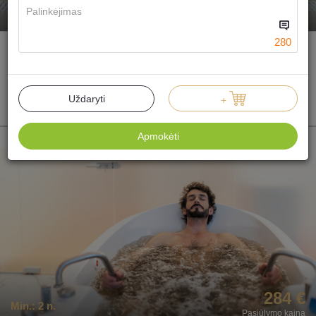
266 €
Min.:
2 n.
Pasiūlymo kaina
280
Sanatorinio kurortinio gydymo programa
"MINI"
Vienvietis
Uždaryti
+
2n. 1-0-0
Dovanoti
Apmokėti
284 €
Min.:
2 n.
Pasiūlymo kaina