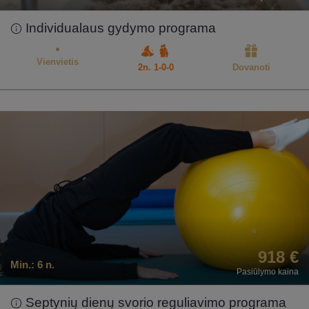
Individualaus gydymo programa
Vienvietis
2n. 1-0-0
Dovanoti
918 €
Min.:
6 n.
Pasiūlymo kaina
Septynių dienų svorio reguliavimo programa