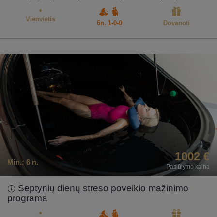
Vienvietis
6n. 1-0-0
Dovanoti
1002 €
Min.:
6 n.
Pasiūlymo kaina
Septynių dienų streso poveikio mažinimo
programa