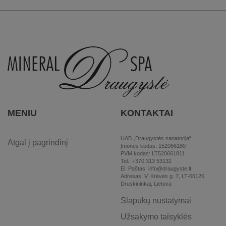
MENIU
KONTAKTAI
UAB „Draugystės sanatorija“
Atgal į pagrindinį
Įmonės kodas: 152066180
PVM kodas: LT520661811
Tel.: +370 313 53132
El. Paštas: info@draugyste.lt
Adresas: V. Krėvės g. 7, LT-66126
Druskininkai, Lietuva
Slapukų nustatymai
Užsakymo taisyklės