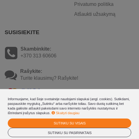
Privatumo politika
Atšaukti užsakymą
SUSISIEKITE
Skambinkite:
+370 313 60606
Rašykite:
Turite klausimų? Rašykite!
Informuojame, kad šioje svetainėje naudojami slapukai (angl. cookies). Sutikdami,
paspauskite mygtuką „Sutinku“ arba naršykite toliau. Savo duotą sutikimą bet
kada galėsite atšaukti pakeisdami savo interneto naršyklės nustatymus ir
ištrindami įrašytus slapukus.
Skaityti daugiau
SUTINKU SU VISAIS
© 2026
Mineral SPA Draugyste - rezervavimo internetu - dovanų
kuponų sistema
. Visos teisės saugomos
SUTINKU SU PASIRINKTAIS