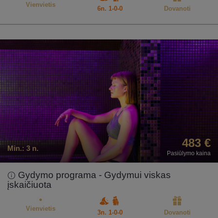
Vienvietis
6n. 1-0-0
Dovanoti
483 €
Min.:
3 n.
Pasiūlymo kaina
Gydymo programa - Gydymui viskas
įskaičiuota
Vienvietis
3n. 1-0-0
Dovanoti