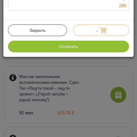
280
Аюрведический
лимфодренажный массаж с
применением лекарственных
Закрыть
+
растений «Мир красоты –
Jamululur»
Оплатить
90 мин.
145.00 €
Массаж накаленными
вулканическими камнями. Сцен-
Тао «Ощути покой – ощути
аромат» („Pajusk ramybę –
pajusk aromatą“)
90 мин.
105.00 €