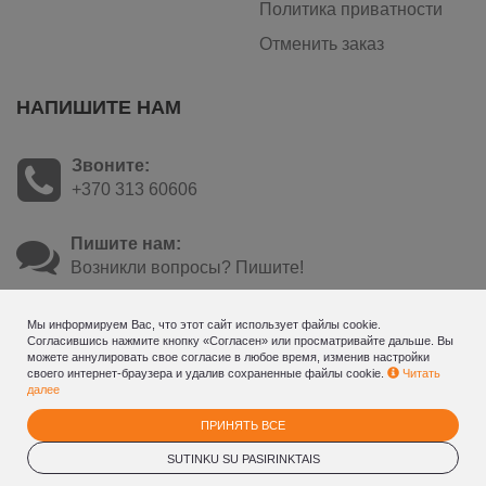
Политика приватности
Отменить заказ
НАПИШИТЕ НАМ
Звоните:
+370 313 60606
Пишите нам:
Возникли вопросы? Пишите!
Мы информируем Вас, что этот сайт использует файлы cookie.
Согласившись нажмите кнопку «Согласен» или просматривайте дальше. Вы
можете аннулировать свое согласие в любое время, изменив настройки
своего интернет-браузера и удалив сохраненные файлы cookie.
Читать
далее
ПРИНЯТЬ ВСЕ
© 2026
Mineral SPA Draugyste - online booking - gift voucher
system
SUTINKU SU PASIRINKTAIS
. Все права защищены