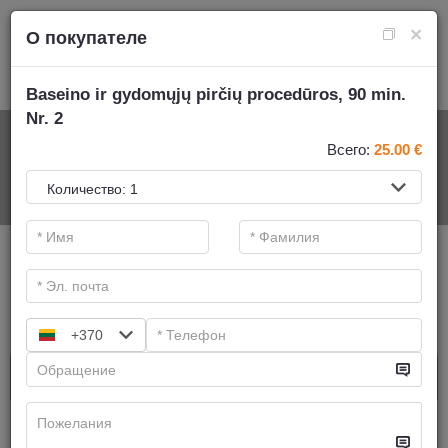
×
О покупателе
Baseino ir gydomųjų pirčių procedūros, 90 min.
Nr. 2
НА СПА-УСЛУГИ
Всего:
25.00
€
.
Основные фильтры
Категории СПА
Искать
+370
Aюрведическиe mассажи
Имеем предложений:
6