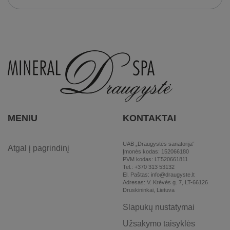
MENIU
KONTAKTAI
UAB „Draugystės sanatorija“
Atgal į pagrindinį
Įmonės kodas: 152066180
PVM kodas: LT520661811
Tel.: +370 313 53132
El. Paštas: info@draugyste.lt
Adresas: V. Krėvės g. 7, LT-66126
Druskininkai, Lietuva
Slapukų nustatymai
Užsakymo taisyklės