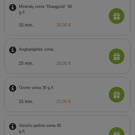
Mineralų vonia "Draugystė" 58
g./l.
15 min.
30.00 €
Angliarūgštės vonia
15 min.
20.00 €
Ozono vonia 30 g./l.
15 min.
21.00 €
Sūručio perlinė vonia 30
g./l.