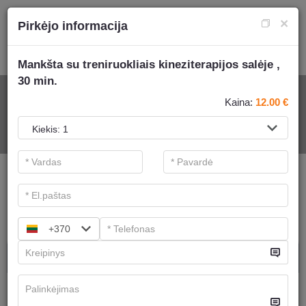
×
Pirkėjo informacija
Mankšta su treniruokliais kineziterapijos salėje ,
30 min.
SPA PASLAUGOMS
Kaina:
12.00
€
.
Pagrindiniai filtrai
SPA kategorijos
Ieškoti
+370
SPA procedūros
Ajurvediniai masažai
Turime
6
pasiūlymų