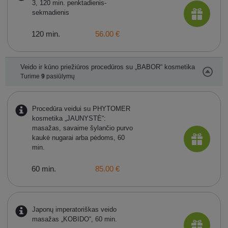
3, 120 min. penktadienis-
sekmadienis
120 min.
56.00 €
Veido ir kūno priežiūros procedūros su „BABOR“ kosmetika
Turime
9
pasiūlymų
Procedūra veidui su PHYTOMER
kosmetika „JAUNYSTĖ“:
masažas, savaime šylančio purvo
kaukė nugarai arba pėdoms, 60
min.
60 min.
85.00 €
Japonų imperatoriškas veido
masažas „KOBIDO“, 60 min.