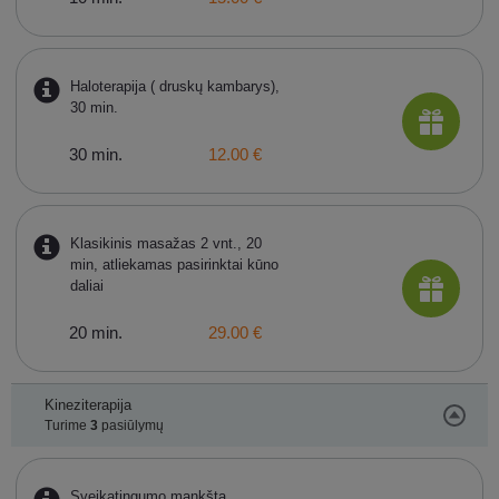
Haloterapija ( druskų kambarys),
30 min.
30 min.
12.00 €
Klasikinis masažas 2 vnt., 20
min, atliekamas pasirinktai kūno
daliai
20 min.
29.00 €
Kineziterapija
Turime
3
pasiūlymų
Sveikatingumo mankšta