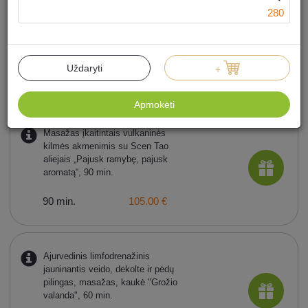
280
JAMULULUR masažas „Grožio
pasaulis“, 90 min.
Uždaryti
+
90 min.
145.00 €
Apmokėti
Masažas įkaitintais vulkaninės
kilmės akmenimis su Scen Tao
aliejais „Pajusk ramybę, pajusk
aromatą“, 90 min.
90 min.
105.00 €
Ajurvedinis limfodrenažinis
jauninantis veido, dekolte ir pėdų
pilingas, masažas, kaukė "Grožio
valanda", 60 min.