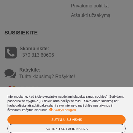
Privatumo politika
Atšaukti užsakymą
SUSISIEKITE
Skambinkite:
+370 313 60606
Rašykite:
Turite klausimų? Rašykite!
Informuojame, kad šioje svetainėje naudojami slapukai (angl. cookies). Sutikdami,
paspauskite mygtuką „Sutinku“ arba naršykite toliau. Savo duotą sutikimą bet
kada galėsite atšaukti pakeisdami savo interneto naršyklės nustatymus ir
ištrindami įrašytus slapukus.
Skaityti daugiau
SUTINKU SU VISAIS
© 2026
Mineral SPA Draugyste - rezervavimo internetu - dovanų
kuponų sistema
SUTINKU SU PASIRINKTAIS
. Visos teisės saugomos