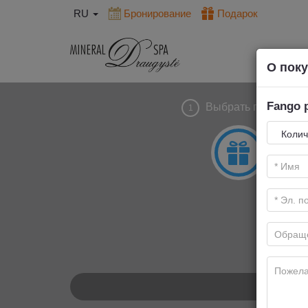
RU
Бронирование
Подарок
О пок
Fango p
Выбрать подарок
1
Н