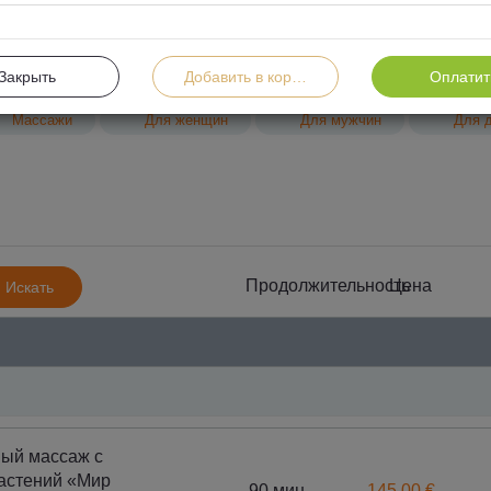
Закрыть
Добавить в корзину
Оплатит
Массажи
Для женщин
Для мужчин
Для д
Продолжительность
Цена
Искать
Проце
SPA процедуры для гармонии тела и души
космети
ый массаж с
астений «Мир
90 мин.
145.00 €