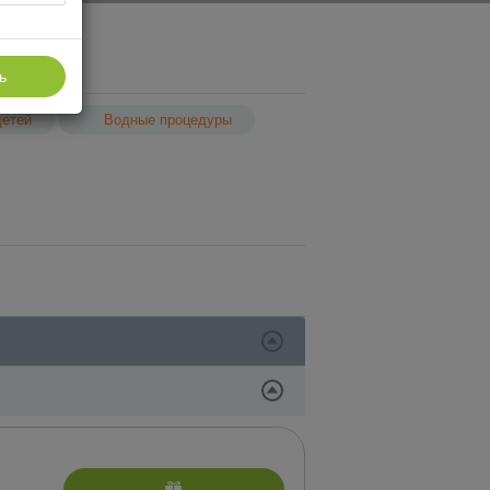
ь
етей
Водные процедуры
дуры по уходу за телом и лицом с
кой «BABOR»