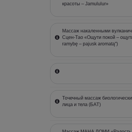
красоты – Jamululur»
Массаж накаленными вулканич
Сцен-Тао «Ощути покой – ощути
ramybę – pajusk aromatą“)
Точечный массаж биологически
лица и тела (БАТ)
Массаж МАНА ЛОМИ «Радость 