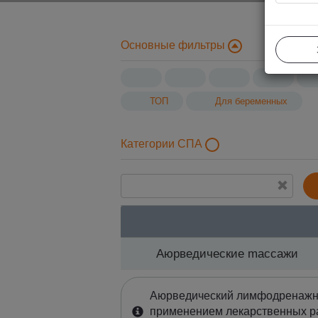
Основные фильтры
ТОП
Для беременных
Категории СПА
Aюрведическиe mассажи
Aюрведическиe mассажи
Аюрведический лимфодренажн
применением лекарственных р