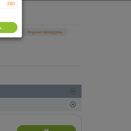
280
ь
етей
Водные процедуры
дуры по уходу за телом и лицом с
кой «BABOR»