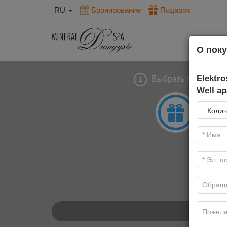
RU
Бронирование
Подарок
О пок
Elektro
Выбрать подарок
1
Well ap
Н