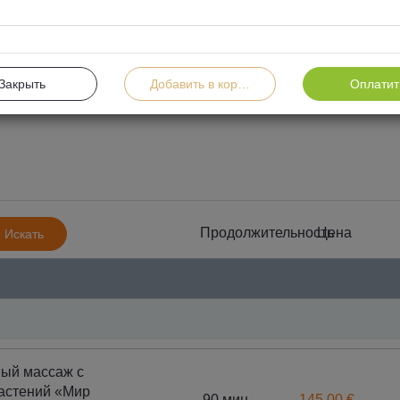
Закрыть
Добавить в корзину
Оплатит
Массажи
Для женщин
Для мужчин
Для д
Продолжительность
Цена
Искать
Проце
SPA процедуры для гармонии тела и души
космети
ый массаж с
астений «Мир
90 мин.
145.00 €