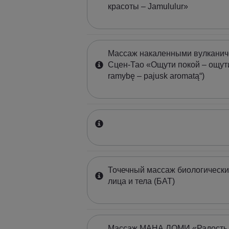
красоты – Jamululur»
Массаж накаленными вулканич
Сцен-Тао «Ощути покой – ощути
ramybę – pajusk aromatą“)
Точечный массаж биологически
лица и тела (БАТ)
Массаж МАНА ЛОМИ «Радость 