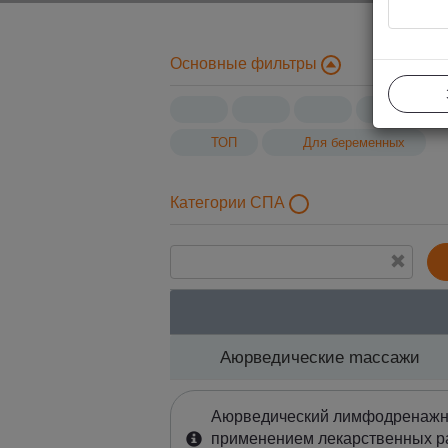
Основные фильтры
ТОП
Для беременных
Категории СПА
Aюрведическиe mассажи
Aюрведическиe mассажи
Аюрведический лимфодренажн
применением лекарственных р