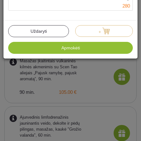
280
JAMULULUR masažas „Grožio
pasaulis“, 90 min.
Uždaryti
+
90 min.
145.00 €
Apmokėti
Masažas įkaitintais vulkaninės
kilmės akmenimis su Scen Tao
aliejais „Pajusk ramybę, pajusk
aromatą“, 90 min.
90 min.
105.00 €
Ajurvedinis limfodrenažinis
jauninantis veido, dekolte ir pėdų
pilingas, masažas, kaukė "Grožio
valanda", 60 min.