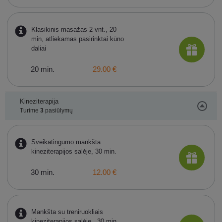
Klasikinis masažas 2 vnt., 20
min, atliekamas pasirinktai kūno
daliai
20 min.
29.00 €
Kineziterapija
Turime
3
pasiūlymų
Sveikatingumo mankšta
kineziterapijos salėje, 30 min.
30 min.
12.00 €
Mankšta su treniruokliais
kineziterapijos salėje , 30 min.