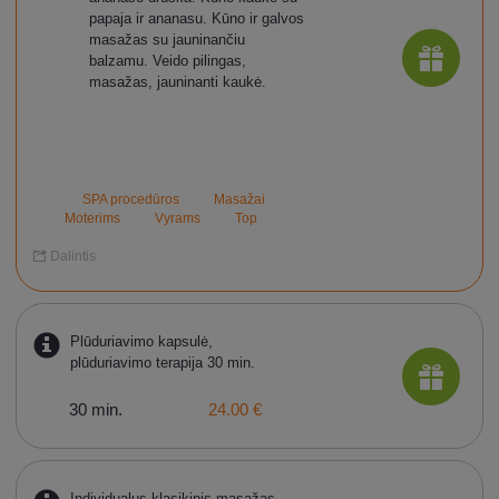
papaja ir ananasu. Kūno ir galvos
masažas su jauninančiu
balzamu. Veido pilingas,
masažas, jauninanti kaukė.
SPA procedūros
Masažai
Moterims
Vyrams
Top
Dalintis
Plūduriavimo kapsulė,
plūduriavimo terapija 30 min.
30 min.
24.00 €
Individualus klasikinis masažas