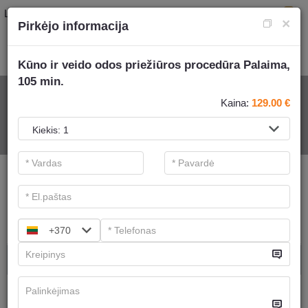
LT
0
×
Pirkėjo informacija
Kūno ir veido odos priežiūros procedūra Palaima,
105 min.
SPA PASLAUGOMS
Kaina:
129.00
€
.
Pagrindiniai filtrai
SPA kategorijos
Ieškoti
+370
SPA procedūros
Ajurvediniai masažai
Turime
6
pasiūlymų