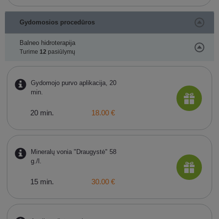
Gydomosios procedūros
Balneo hidroterapija
Turime
12
pasiūlymų
Gydomojo purvo aplikacija, 20
min.
20 min.
18.00 €
Mineralų vonia "Draugystė" 58
g./l.
15 min.
30.00 €