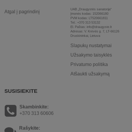
UAB „Draugystės sanatorija“
Atgal į pagrindinį
Įmonės kodas: 152066180
PVM kodas: LT520661811
Tel.: +370 313 53132
El. Paštas: info@draugyste.lt
Adresas: V. Krėvės g. 7, LT-66126
Druskininkai, Lietuva
Slapukų nustatymai
Užsakymo taisyklės
Privatumo politika
Atšaukti užsakymą
SUSISIEKITE
Skambinkite:
+370 313 60606
Rašykite: