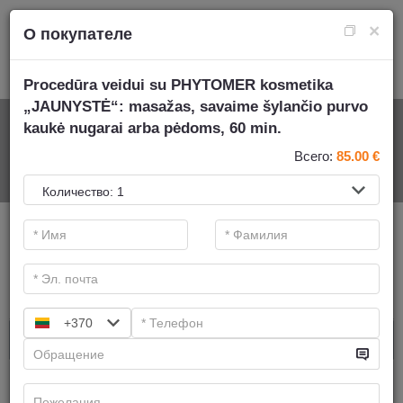
×
О покупателе
Procedūra veidui su PHYTOMER kosmetika
„JAUNYSTĖ“: masažas, savaime šylančio purvo
kaukė nugarai arba pėdoms, 60 min.
НА СПА-УСЛУГИ
Всего:
85.00
€
.
Основные фильтры
Категории СПА
Искать
+370
Aюрведическиe mассажи
Имеем предложений:
6