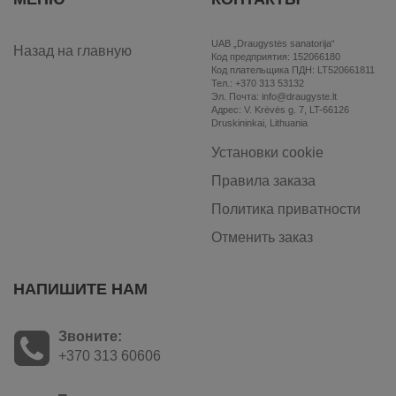
UAB „Draugystės sanatorija“
Назад на главную
Код предприятия: 152066180
Код плательщика ПДН: LT520661811
Тел.: +370 313 53132
Эл. Почта: info@draugyste.lt
Aдрес: V. Krėvės g. 7, LT-66126
Druskininkai, Lithuania
Установки cookie
Правила заказа
Политика приватности
Отменить заказ
НАПИШИТЕ НАМ
Звоните:
+370 313 60606