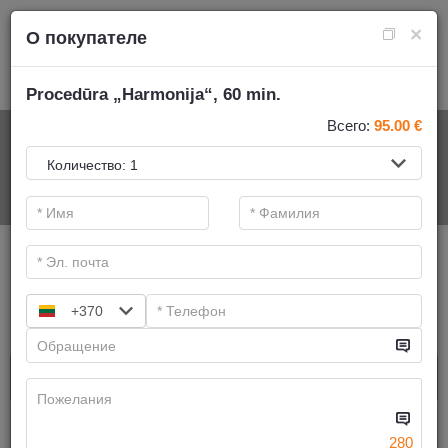
×
О покупателе
Procedūra „Harmonija“, 60 min.
Всего:
95.00
€
НА СПА-УСЛУГИ
.
Основные фильтры
Категории СПА
+370
Искать
Aюрведическиe mассажи
Имеем предложений:
6
280