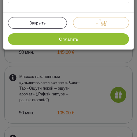
Аюрведический
лимфодренажный массаж с
Закрыть
+
применением лекарственных
растений «Мир красоты –
Оплатить
Jamululur»
90 мин.
145.00 €
Массаж накаленными
вулканическими камнями. Сцен-
Тао «Ощути покой – ощути
аромат» („Pajusk ramybę –
pajusk aromatą“)
90 мин.
105.00 €