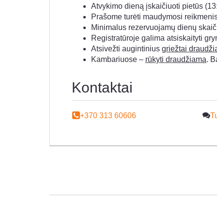
Atvykimo dieną įskaičiuoti pietūs (13:0
Prašome turėti maudymosi reikmenis 
Minimalus rezervuojamų dienų skaičius
Registratūroje galima atsiskaityti gr
Atsivežti augintinius
griežtai draudž
Kambariuose –
rūkyti draudžiama
. B
Kontaktai
+370 313 60606
Tu