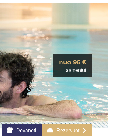
nuo 96 €
asmeniui
Dovanoti
Rezervuoti