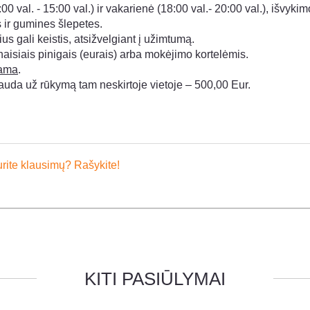
0 val. - 15:00 val.) ir vakarienė (18:00 val.- 20:00 val.), išvykim
ir gumines šlepetes.
 gali keistis, atsižvelgiant į užimtumą.
ynaisiais pinigais (eurais) arba mokėjimo kortelėmis.
iama
.
auda už rūkymą tam neskirtoje vietoje – 500,00 Eur.
rite klausimų? Rašykite!
KITI PASIŪLYMAI