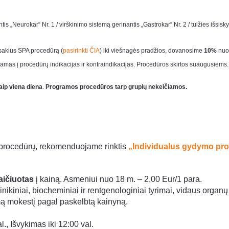
is „Neurokar“ Nr. 1 / virškinimo sistemą gerinantis „Gastrokar“ Nr. 2 / tulžies išsisk
akius SPA procedūrą (
pasirinkti ČIA
) iki viešnagės pradžios, dovanosime
10%
nuol
gdamas į procedūrų indikacijas ir kontraindikacijas. Procedūros skirtos suaugusiems.
aip viena diena
.
Programos procedūros tarp grupių nekeičiamos.
procedūrų, rekomenduojame rinktis
„
Individualus gydymo pr
aičiuotas
į kainą. Asmeniui nuo 18 m. – 2,00 Eur/1 para.
inikiniai, biocheminiai ir rentgenologiniai tyrimai, vidaus organų
 mokestį pagal paskelbtą kainyną.
l., Išvykimas iki 12:00 val.