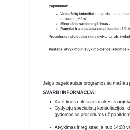
Papildomai:
Vaistažolių kokteiliai
: nervų sistemą raminant
restorane „Mūza“;
Mineralinio vandens gėrimas .
Ramybė ir atsipalaidavimas kasdien.
Užsis
Procedūras individualiai skiria gydytojas, atsižvel
Pastaba
:
atvykimo ir išvykimo dienos laikomos k
Jeigu pageidaujate programos su mažiau 
SVARBI INFORMACIJA:
Kurortinės rinkliavos mokestis
neįsk
Gydytojų specialistų konsultacijos, kl
gydomosios procedūros už papildomą
Atvykimas ir registracija nuo 14:00 va