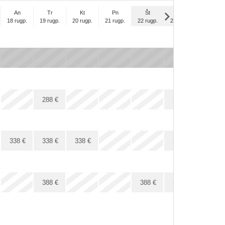
An
Tr
Kt
Pn
Št
Sk
Pr
18 rugp.
19 rugp.
20 rugp.
21 rugp.
22 rugp.
23 rugp.
24 rugp.
x
x
x
x
x
x
x
x
x
x
x
x
288
€
288
€
288
€
x
x
338
€
338
€
338
€
338
€
338
€
x
x
x
x
x
x
388
€
388
€
388
€
388
€