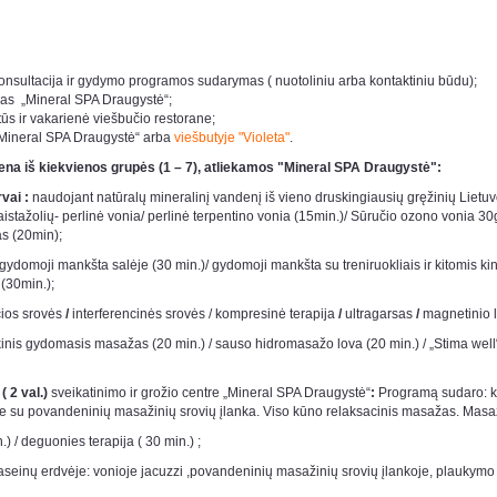
:
 konsultacija ir gydymo programos sudarymas ( nuotoliniu arba kontaktiniu būdu);
alas „Mineral SPA Draugystė“;
etūs ir vakarienė viešbučio restorane;
„Mineral SPA Draugystė“ arba
viešbutyje "Violeta"
.
ena iš kiekvienos grupės (1 – 7), atliekamos "Mineral SPA Draugystė":
vai :
naudojant natūralų mineralinį vandenį iš vieno druskingiausių gręžinių Lietuvo
aistažolių- perlinė vonia/ perlinė terpentino vonia (15min.)/ Sūručio ozono vonia 30g
as (20min);
gydomoji mankšta salėje (30 min.)/ gydomoji mankšta su treniruokliais ir kitomis ki
 (30min.);
ios srovės
/
interferencinės srovės / kompresinė terapija
/
ultragarsas
/
magnetinio l
nis gydomasis masažas (20 min.) / sauso hidromasažo lova (20 min.) / „Stima well“ 
( 2 val.)
sveikatinimo ir grožio centre „Mineral SPA Draugystė“
:
Programą sudaro: kū
eine su povandeninių masažinių srovių įlanka. Viso kūno relaksacinis masažas. Masa
 / deguonies terapija ( 30 min.) ;
inų erdvėje: vonioje jacuzzi ,povandeninių masažinių srovių įlankoje, plaukymo ba