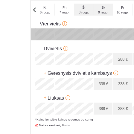
Kt
Pn
Št
Sk
Pr
6 rugp.
7 rugp.
8 rugp.
9 rugp.
10 rugp.
Kt
Vienvietis
3 rugs.
x
x
x
Dvivietis
x
x
288
€
288
€
+
Geresnysis dvivietis kambarys
x
x
338
€
338
€
338
€
+
Liuksas
x
x
388
€
388
€
*Kainų lentelėje kainos rodomos be centų
388
€
Mažas kambarių likutis