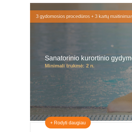
3 gydomosios procedūros + 3 kartų maitinima
Sanatorinio kurortinio gydy
Minimali trukmė:
2 n.
+
Rodyti daugiau