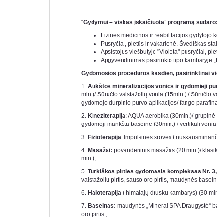
“
Gydymui – viskas įskaičiuota
”
programą sudaro
Fizinės medicinos ir reabilitacijos gydytojo
Pusryčiai, pietūs ir vakarienė. Švediškas st
Apsistojus viešbutyje "Violeta" pusryčiai, pi
Apgyvendinimas pasirinkto tipo kambaryje 
Gydomosios procedūros kasdien, pasirinktinai vi
1.
Aukštos mineralizacijos vonios ir gydomieji pur
min.)/ Sūručio vaistažolių vonia (15min.) / Sūručio v
gydomojo durpinio purvo aplikacijos/ fango parafin
2.
Kineziterapija
: AQUA aerobika (30min.)/ grupinė 
gydomoji mankšta baseine
(30min.) / vertikali vonia
3.
Fizioterapija
: Impulsinės srovės
/
nuskausminanč
4.
Masažai:
povandeninis masažas (20 min.)/ klasiki
min.);
5.
Turkiškos pirties gydomasis kompleksas Nr. 3, 
vaistažolių pirtis, sauso oro pirtis, maudynės bas
6.
Haloterapija
( himalajų druskų kambarys) (30 min.)
7.
Baseinas:
maudynės „Mineral SPA Draugystė“ base
oro pirtis ;