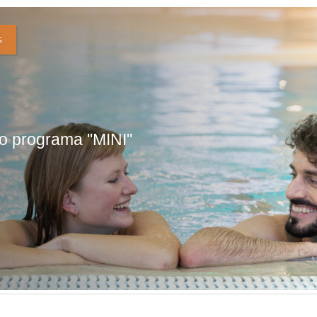
s
mo programa "MINI"