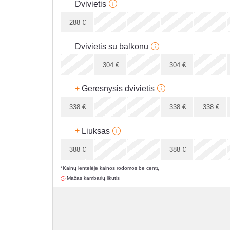
Dvivietis
x
288
€
288
€
Dvivietis su balkonu
x
304
€
304
€
304
€
+
Geresnysis dvivietis
x
338
€
338
€
338
€
338
€
+
Liuksas
x
388
€
388
€
*Kainų lentelėje kainos rodomos be centų
x
Mažas kambarių likutis