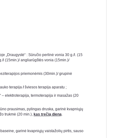
je „Draugystė“ : Sūručio perlinė vonia 30 g./l. (15
./l (15min.)/ angliarūgštės vonia (15min.)/
neziterapijos priemonėmis (30min.)/ grupinė
auko terapija
/
šviesos terapija aparatu ;
– elektroterapija, termoterapija ir masažas (20
no prausimas, pylingas druska, garinė kvapniųjų
žo trukmė (20 min.),
kas trečią dieną
.
seine, garinė kvapniųjų vaistažolių pirtis, sauso