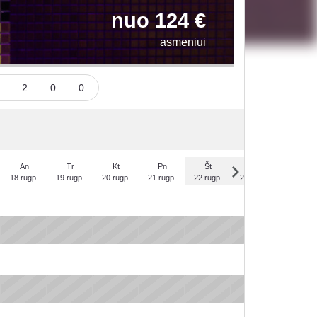
nuo 124 €
asmeniui
ai
2
0
0
An
Tr
Kt
Pn
Št
Sk
Pr
18 rugp.
19 rugp.
20 rugp.
21 rugp.
22 rugp.
23 rugp.
24 rugp.
x
x
x
x
x
x
x
x
x
x
x
x
x
x