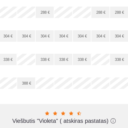
x
x
x
x
x
x
288
€
288
€
288
€
x
x
304
€
304
€
304
€
304
€
304
€
304
€
304
€
x
x
338
€
338
€
338
€
338
€
338
€
x
x
x
x
x
388
€
Viešbutis "Violeta" ( atskiras pastatas)