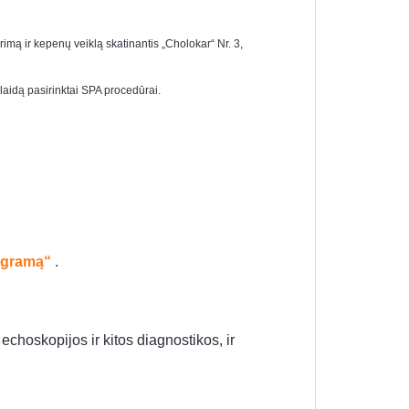
yrimą ir kepenų veiklą skatinantis „Cholokar“ Nr. 3,
aidą pasirinktai SPA procedūrai.
ogramą
“
.
 echoskopijos ir kitos diagnostikos, ir